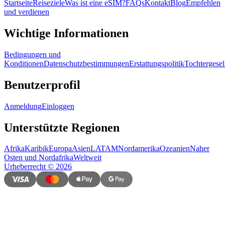
Startseite
Reiseziele
Was ist eine eSIM?
FAQs
Kontakt
Blog
Empfehlen
und verdienen
Wichtige Informationen
Bedingungen und
Konditionen
Datenschutzbestimmungen
Erstattungspolitik
Tochtergesel
Benutzerprofil
Anmeldung
Einloggen
Unterstützte Regionen
Afrika
Karibik
Europa
Asien
LATAM
Nordamerika
Ozeanien
Naher
Osten und Nordafrika
Weltweit
Urheberrecht
©
2026