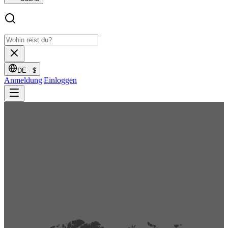
DE -
$
Anmeldung
|
Einloggen