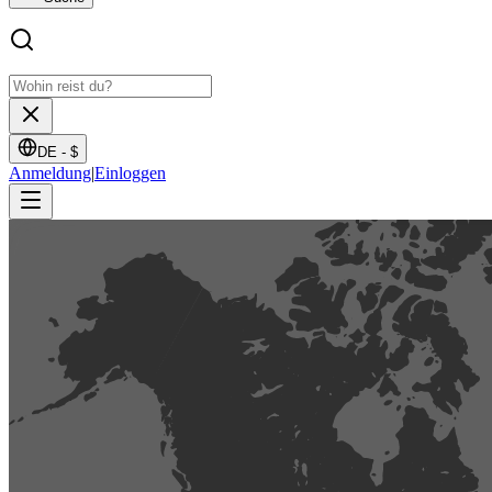
DE -
$
Anmeldung
|
Einloggen