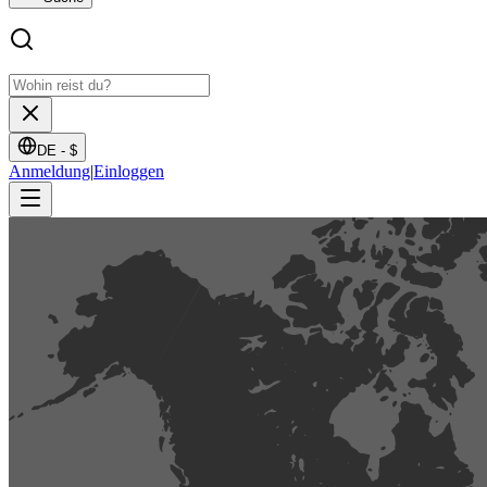
DE -
$
Anmeldung
|
Einloggen