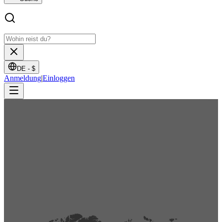
DE -
$
Anmeldung
|
Einloggen