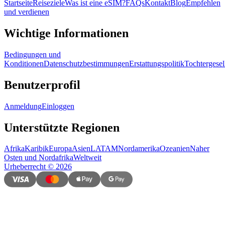
Startseite
Reiseziele
Was ist eine eSIM?
FAQs
Kontakt
Blog
Empfehlen
und verdienen
Wichtige Informationen
Bedingungen und
Konditionen
Datenschutzbestimmungen
Erstattungspolitik
Tochtergesel
Benutzerprofil
Anmeldung
Einloggen
Unterstützte Regionen
Afrika
Karibik
Europa
Asien
LATAM
Nordamerika
Ozeanien
Naher
Osten und Nordafrika
Weltweit
Urheberrecht
©
2026