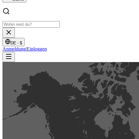
DE -
$
Anmeldung
|
Einloggen