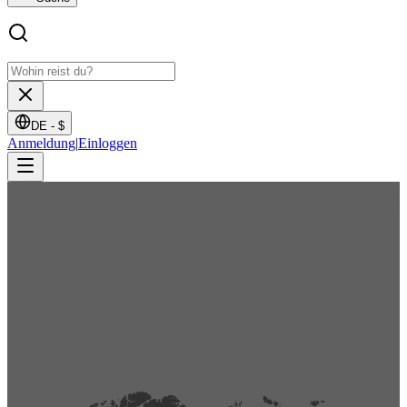
DE -
$
Anmeldung
|
Einloggen