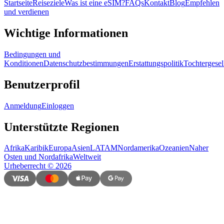
Startseite
Reiseziele
Was ist eine eSIM?
FAQs
Kontakt
Blog
Empfehlen
und verdienen
Wichtige Informationen
Bedingungen und
Konditionen
Datenschutzbestimmungen
Erstattungspolitik
Tochtergesel
Benutzerprofil
Anmeldung
Einloggen
Unterstützte Regionen
Afrika
Karibik
Europa
Asien
LATAM
Nordamerika
Ozeanien
Naher
Osten und Nordafrika
Weltweit
Urheberrecht
©
2026