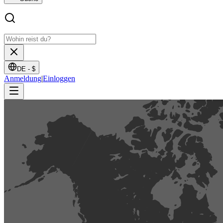
DE -
$
Anmeldung
|
Einloggen