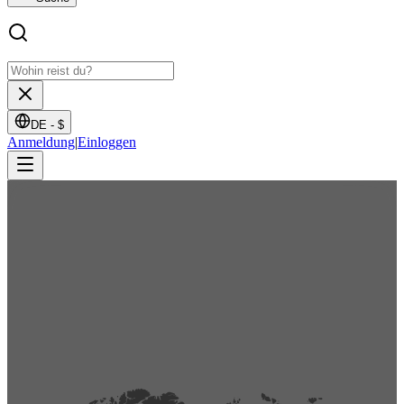
DE -
$
Anmeldung
|
Einloggen