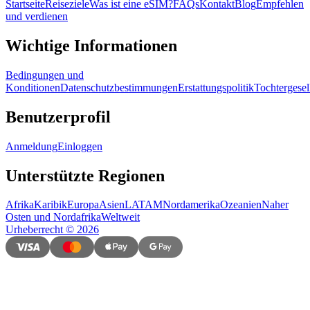
Startseite
Reiseziele
Was ist eine eSIM?
FAQs
Kontakt
Blog
Empfehlen
und verdienen
Wichtige Informationen
Bedingungen und
Konditionen
Datenschutzbestimmungen
Erstattungspolitik
Tochtergesel
Benutzerprofil
Anmeldung
Einloggen
Unterstützte Regionen
Afrika
Karibik
Europa
Asien
LATAM
Nordamerika
Ozeanien
Naher
Osten und Nordafrika
Weltweit
Urheberrecht
©
2026