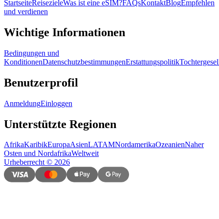
Startseite
Reiseziele
Was ist eine eSIM?
FAQs
Kontakt
Blog
Empfehlen
und verdienen
Wichtige Informationen
Bedingungen und
Konditionen
Datenschutzbestimmungen
Erstattungspolitik
Tochtergesel
Benutzerprofil
Anmeldung
Einloggen
Unterstützte Regionen
Afrika
Karibik
Europa
Asien
LATAM
Nordamerika
Ozeanien
Naher
Osten und Nordafrika
Weltweit
Urheberrecht
©
2026