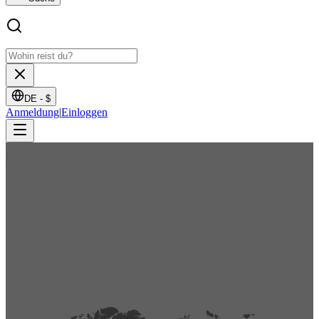
DE -
$
Anmeldung
|
Einloggen