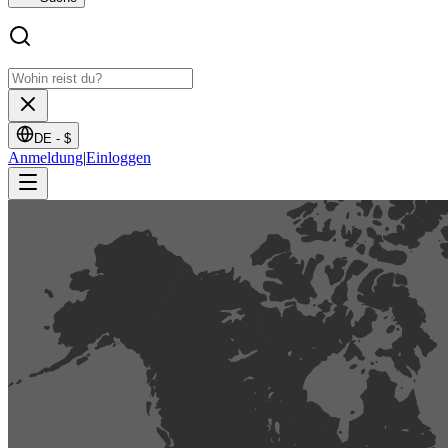
DE -
$
Anmeldung
|
Einloggen