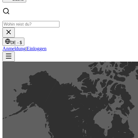
DE -
$
Anmeldung
|
Einloggen