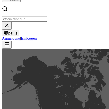
DE -
$
Anmeldung
|
Einloggen