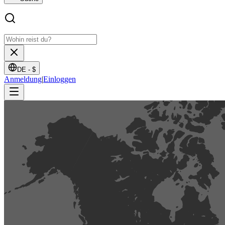
DE -
$
Anmeldung
|
Einloggen