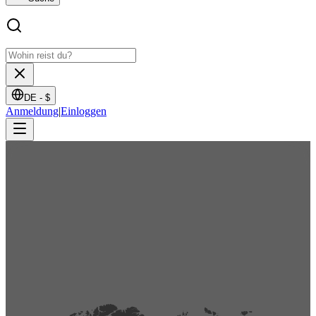
DE -
$
Anmeldung
|
Einloggen