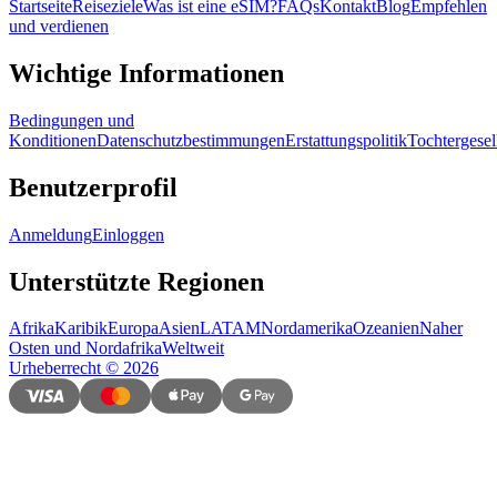
Startseite
Reiseziele
Was ist eine eSIM?
FAQs
Kontakt
Blog
Empfehlen
und verdienen
Wichtige Informationen
Bedingungen und
Konditionen
Datenschutzbestimmungen
Erstattungspolitik
Tochtergesel
Benutzerprofil
Anmeldung
Einloggen
Unterstützte Regionen
Afrika
Karibik
Europa
Asien
LATAM
Nordamerika
Ozeanien
Naher
Osten und Nordafrika
Weltweit
Urheberrecht
©
2026