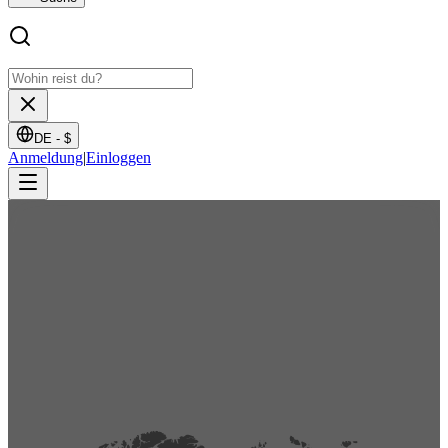
DE -
$
Anmeldung
|
Einloggen