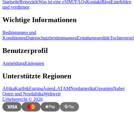
Startseite
Reiseziele
Was ist eine eSIM?
FAQs
Kontakt
Blog
Empfehlen
und verdienen
Wichtige Informationen
Bedingungen und
Konditionen
Datenschutzbestimmungen
Erstattungspolitik
Tochtergesel
Benutzerprofil
Anmeldung
Einloggen
Unterstützte Regionen
Afrika
Karibik
Europa
Asien
LATAM
Nordamerika
Ozeanien
Naher
Osten und Nordafrika
Weltweit
Urheberrecht
©
2026