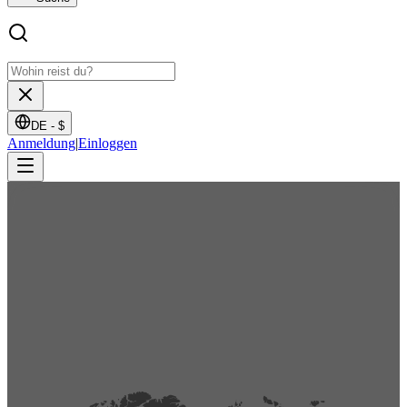
DE -
$
Anmeldung
|
Einloggen