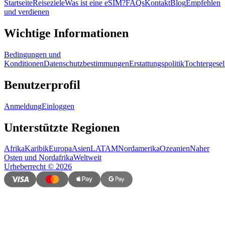
Startseite
Reiseziele
Was ist eine eSIM?
FAQs
Kontakt
Blog
Empfehlen
und verdienen
Wichtige Informationen
Bedingungen und
Konditionen
Datenschutzbestimmungen
Erstattungspolitik
Tochtergesel
Benutzerprofil
Anmeldung
Einloggen
Unterstützte Regionen
Afrika
Karibik
Europa
Asien
LATAM
Nordamerika
Ozeanien
Naher
Osten und Nordafrika
Weltweit
Urheberrecht
©
2026