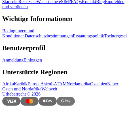
Startseite
Reiseziele
Was ist eine eSIM?
FAQs
Kontakt
Blog
Empfehlen
und verdienen
Wichtige Informationen
Bedingungen und
Konditionen
Datenschutzbestimmungen
Erstattungspolitik
Tochtergesel
Benutzerprofil
Anmeldung
Einloggen
Unterstützte Regionen
Afrika
Karibik
Europa
Asien
LATAM
Nordamerika
Ozeanien
Naher
Osten und Nordafrika
Weltweit
Urheberrecht
©
2026