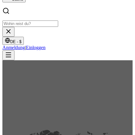
DE -
$
Anmeldung
|
Einloggen