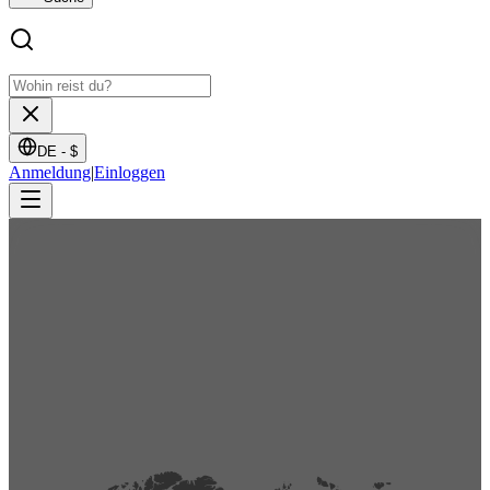
DE -
$
Anmeldung
|
Einloggen