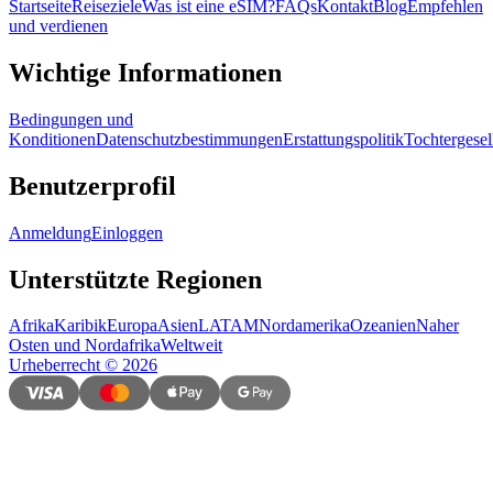
Startseite
Reiseziele
Was ist eine eSIM?
FAQs
Kontakt
Blog
Empfehlen
und verdienen
Wichtige Informationen
Bedingungen und
Konditionen
Datenschutzbestimmungen
Erstattungspolitik
Tochtergesel
Benutzerprofil
Anmeldung
Einloggen
Unterstützte Regionen
Afrika
Karibik
Europa
Asien
LATAM
Nordamerika
Ozeanien
Naher
Osten und Nordafrika
Weltweit
Urheberrecht
©
2026