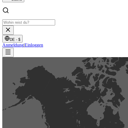
DE -
$
Anmeldung
|
Einloggen