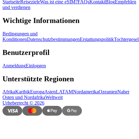
Startseite
Reiseziele
Was ist eine eSIM?
FAQs
Kontakt
Blog
Empfehlen
und verdienen
Wichtige Informationen
Bedingungen und
Konditionen
Datenschutzbestimmungen
Erstattungspolitik
Tochtergesel
Benutzerprofil
Anmeldung
Einloggen
Unterstützte Regionen
Afrika
Karibik
Europa
Asien
LATAM
Nordamerika
Ozeanien
Naher
Osten und Nordafrika
Weltweit
Urheberrecht
©
2026