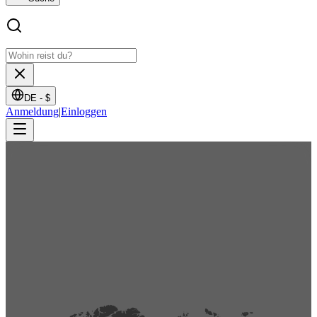
DE -
$
Anmeldung
|
Einloggen