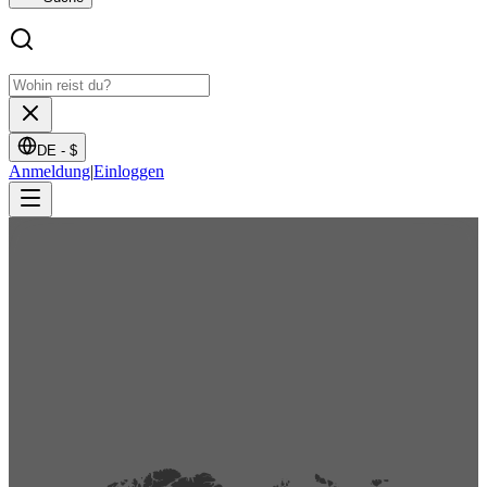
DE -
$
Anmeldung
|
Einloggen