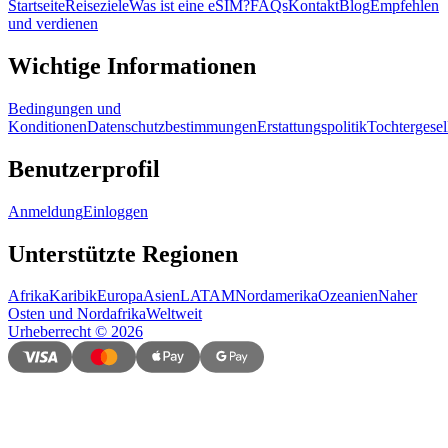
Startseite
Reiseziele
Was ist eine eSIM?
FAQs
Kontakt
Blog
Empfehlen
und verdienen
Wichtige Informationen
Bedingungen und
Konditionen
Datenschutzbestimmungen
Erstattungspolitik
Tochtergesel
Benutzerprofil
Anmeldung
Einloggen
Unterstützte Regionen
Afrika
Karibik
Europa
Asien
LATAM
Nordamerika
Ozeanien
Naher
Osten und Nordafrika
Weltweit
Urheberrecht
©
2026