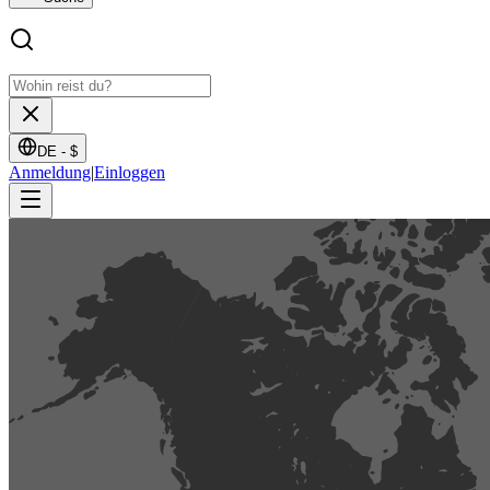
DE -
$
Anmeldung
|
Einloggen