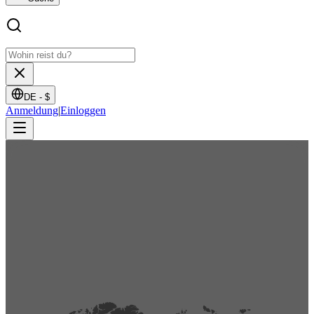
DE -
$
Anmeldung
|
Einloggen