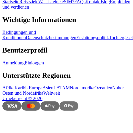
Startseite
Reiseziele
Was ist eine eSIM?
FAQs
Kontakt
Blog
Empfehlen
und verdienen
Wichtige Informationen
Bedingungen und
Konditionen
Datenschutzbestimmungen
Erstattungspolitik
Tochtergesel
Benutzerprofil
Anmeldung
Einloggen
Unterstützte Regionen
Afrika
Karibik
Europa
Asien
LATAM
Nordamerika
Ozeanien
Naher
Osten und Nordafrika
Weltweit
Urheberrecht
©
2026