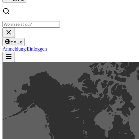
DE -
$
Anmeldung
|
Einloggen