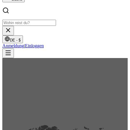
DE -
$
Anmeldung
|
Einloggen