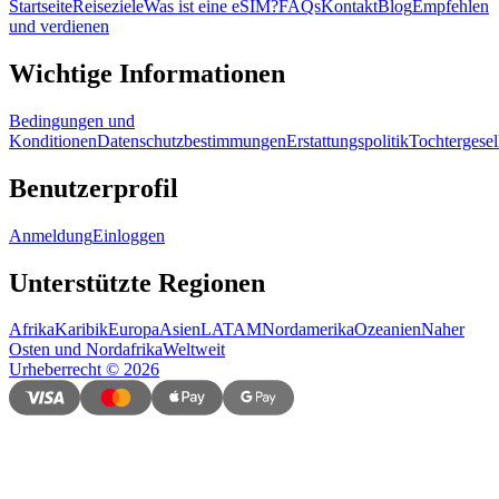
Startseite
Reiseziele
Was ist eine eSIM?
FAQs
Kontakt
Blog
Empfehlen
und verdienen
Wichtige Informationen
Bedingungen und
Konditionen
Datenschutzbestimmungen
Erstattungspolitik
Tochtergesel
Benutzerprofil
Anmeldung
Einloggen
Unterstützte Regionen
Afrika
Karibik
Europa
Asien
LATAM
Nordamerika
Ozeanien
Naher
Osten und Nordafrika
Weltweit
Urheberrecht
©
2026