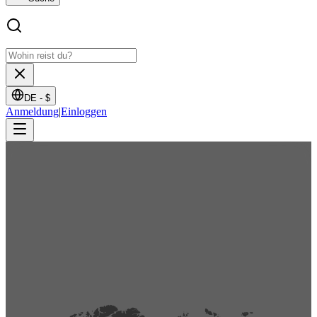
DE -
$
Anmeldung
|
Einloggen