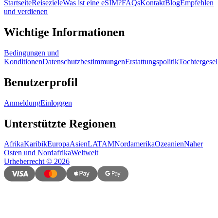
Startseite
Reiseziele
Was ist eine eSIM?
FAQs
Kontakt
Blog
Empfehlen
und verdienen
Wichtige Informationen
Bedingungen und
Konditionen
Datenschutzbestimmungen
Erstattungspolitik
Tochtergesel
Benutzerprofil
Anmeldung
Einloggen
Unterstützte Regionen
Afrika
Karibik
Europa
Asien
LATAM
Nordamerika
Ozeanien
Naher
Osten und Nordafrika
Weltweit
Urheberrecht
©
2026