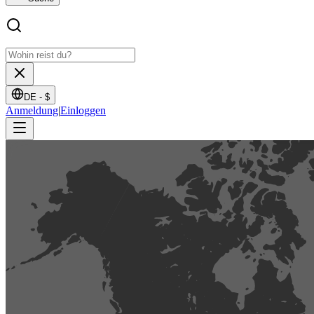
DE -
$
Anmeldung
|
Einloggen