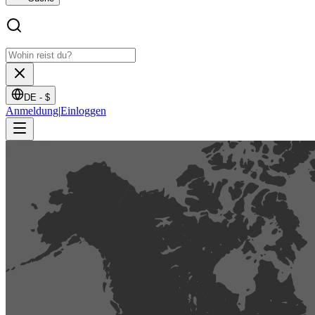
DE -
$
Anmeldung
|
Einloggen