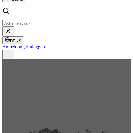
DE -
$
Anmeldung
|
Einloggen