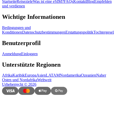
Startseite
Reiseziele
Was ist eine eSIM?
FAQs
Kontakt
Blog
Empfehlen
und verdienen
Wichtige Informationen
Bedingungen und
Konditionen
Datenschutzbestimmungen
Erstattungspolitik
Tochtergesel
Benutzerprofil
Anmeldung
Einloggen
Unterstützte Regionen
Afrika
Karibik
Europa
Asien
LATAM
Nordamerika
Ozeanien
Naher
Osten und Nordafrika
Weltweit
Urheberrecht
©
2026