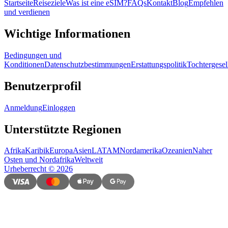
Startseite
Reiseziele
Was ist eine eSIM?
FAQs
Kontakt
Blog
Empfehlen
und verdienen
Wichtige Informationen
Bedingungen und
Konditionen
Datenschutzbestimmungen
Erstattungspolitik
Tochtergesel
Benutzerprofil
Anmeldung
Einloggen
Unterstützte Regionen
Afrika
Karibik
Europa
Asien
LATAM
Nordamerika
Ozeanien
Naher
Osten und Nordafrika
Weltweit
Urheberrecht
©
2026