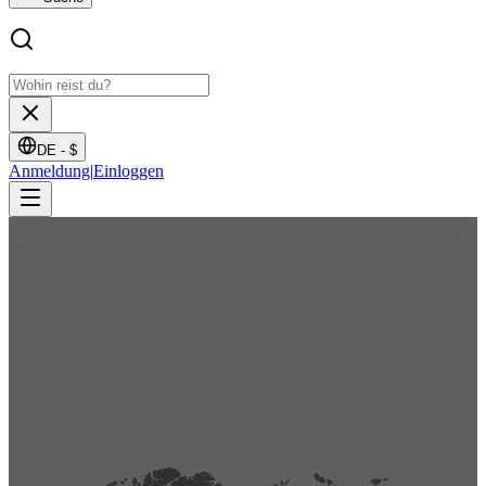
DE -
$
Anmeldung
|
Einloggen