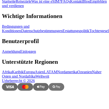
Startseite
Reiseziele
Was ist eine eSIM?
FAQs
Kontakt
Blog
Empfehlen
und verdienen
Wichtige Informationen
Bedingungen und
Konditionen
Datenschutzbestimmungen
Erstattungspolitik
Tochtergesel
Benutzerprofil
Anmeldung
Einloggen
Unterstützte Regionen
Afrika
Karibik
Europa
Asien
LATAM
Nordamerika
Ozeanien
Naher
Osten und Nordafrika
Weltweit
Urheberrecht
©
2026