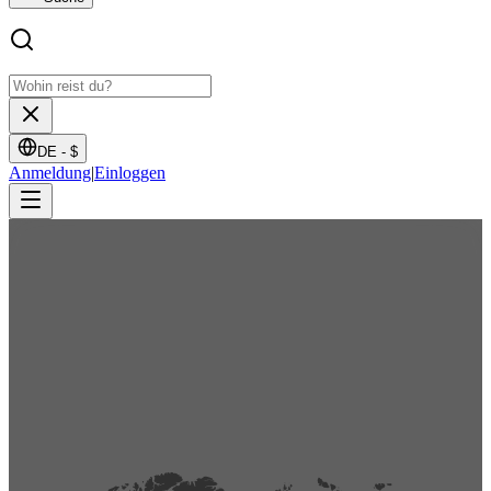
DE -
$
Anmeldung
|
Einloggen