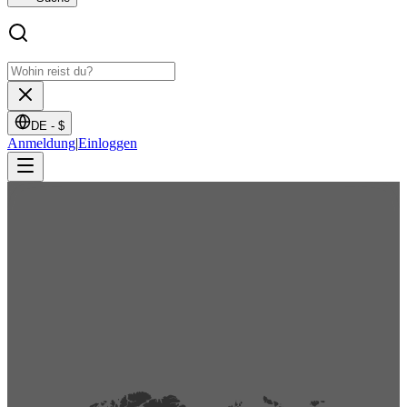
DE -
$
Anmeldung
|
Einloggen