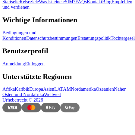
Startseite
Reiseziele
Was ist eine eSIM?
FAQs
Kontakt
Blog
Empfehlen
und verdienen
Wichtige Informationen
Bedingungen und
Konditionen
Datenschutzbestimmungen
Erstattungspolitik
Tochtergesel
Benutzerprofil
Anmeldung
Einloggen
Unterstützte Regionen
Afrika
Karibik
Europa
Asien
LATAM
Nordamerika
Ozeanien
Naher
Osten und Nordafrika
Weltweit
Urheberrecht
©
2026