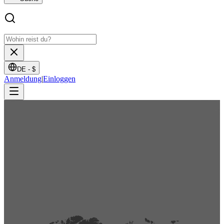
DE -
$
Anmeldung
|
Einloggen