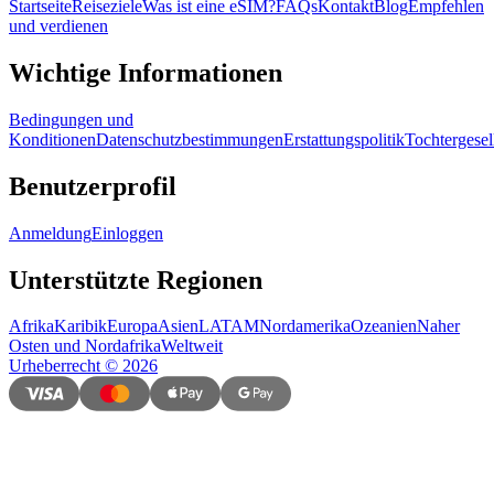
Startseite
Reiseziele
Was ist eine eSIM?
FAQs
Kontakt
Blog
Empfehlen
und verdienen
Wichtige Informationen
Bedingungen und
Konditionen
Datenschutzbestimmungen
Erstattungspolitik
Tochtergesel
Benutzerprofil
Anmeldung
Einloggen
Unterstützte Regionen
Afrika
Karibik
Europa
Asien
LATAM
Nordamerika
Ozeanien
Naher
Osten und Nordafrika
Weltweit
Urheberrecht
©
2026