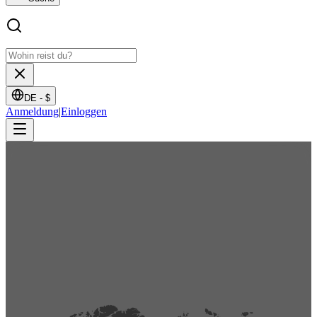
DE -
$
Anmeldung
|
Einloggen