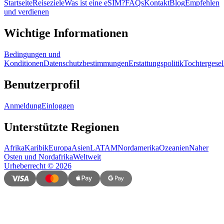
Startseite
Reiseziele
Was ist eine eSIM?
FAQs
Kontakt
Blog
Empfehlen
und verdienen
Wichtige Informationen
Bedingungen und
Konditionen
Datenschutzbestimmungen
Erstattungspolitik
Tochtergesel
Benutzerprofil
Anmeldung
Einloggen
Unterstützte Regionen
Afrika
Karibik
Europa
Asien
LATAM
Nordamerika
Ozeanien
Naher
Osten und Nordafrika
Weltweit
Urheberrecht
©
2026