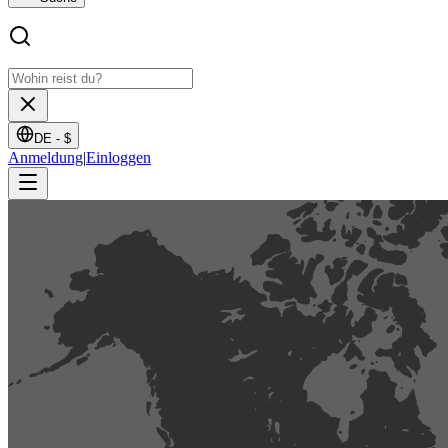
DE -
$
Anmeldung
|
Einloggen