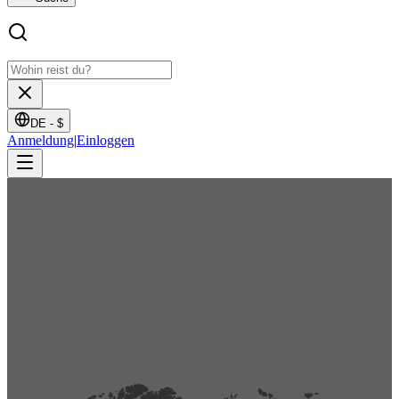
DE -
$
Anmeldung
|
Einloggen