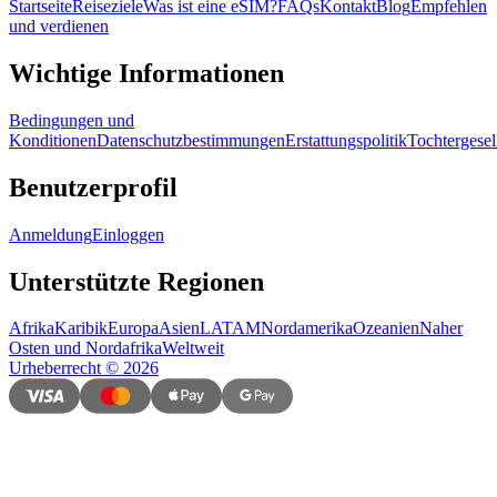
Startseite
Reiseziele
Was ist eine eSIM?
FAQs
Kontakt
Blog
Empfehlen
und verdienen
Wichtige Informationen
Bedingungen und
Konditionen
Datenschutzbestimmungen
Erstattungspolitik
Tochtergesel
Benutzerprofil
Anmeldung
Einloggen
Unterstützte Regionen
Afrika
Karibik
Europa
Asien
LATAM
Nordamerika
Ozeanien
Naher
Osten und Nordafrika
Weltweit
Urheberrecht
©
2026