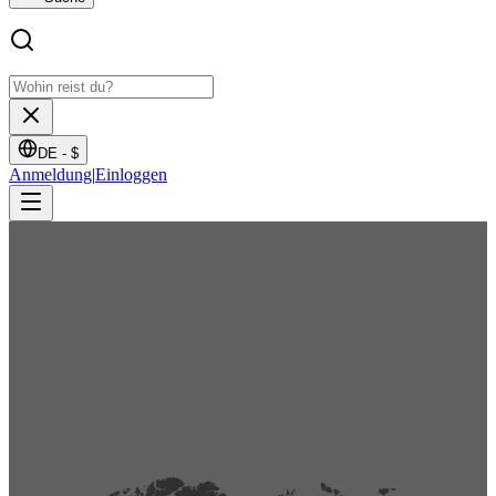
DE -
$
Anmeldung
|
Einloggen