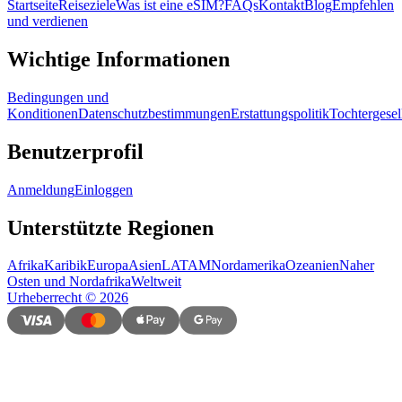
Startseite
Reiseziele
Was ist eine eSIM?
FAQs
Kontakt
Blog
Empfehlen
und verdienen
Wichtige Informationen
Bedingungen und
Konditionen
Datenschutzbestimmungen
Erstattungspolitik
Tochtergesel
Benutzerprofil
Anmeldung
Einloggen
Unterstützte Regionen
Afrika
Karibik
Europa
Asien
LATAM
Nordamerika
Ozeanien
Naher
Osten und Nordafrika
Weltweit
Urheberrecht
©
2026