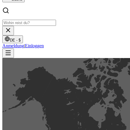
DE -
$
Anmeldung
|
Einloggen