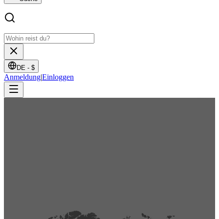
DE -
$
Anmeldung
|
Einloggen