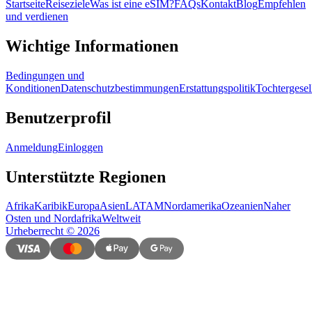
Startseite
Reiseziele
Was ist eine eSIM?
FAQs
Kontakt
Blog
Empfehlen
und verdienen
Wichtige Informationen
Bedingungen und
Konditionen
Datenschutzbestimmungen
Erstattungspolitik
Tochtergesel
Benutzerprofil
Anmeldung
Einloggen
Unterstützte Regionen
Afrika
Karibik
Europa
Asien
LATAM
Nordamerika
Ozeanien
Naher
Osten und Nordafrika
Weltweit
Urheberrecht
©
2026