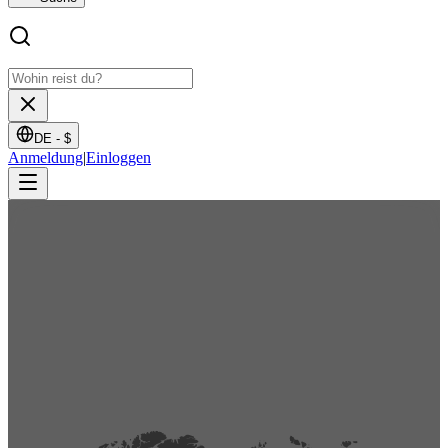
DE -
$
Anmeldung
|
Einloggen