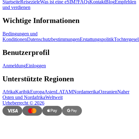
Startseite
Reiseziele
Was ist eine eSIM?
FAQs
Kontakt
Blog
Empfehlen
und verdienen
Wichtige Informationen
Bedingungen und
Konditionen
Datenschutzbestimmungen
Erstattungspolitik
Tochtergesel
Benutzerprofil
Anmeldung
Einloggen
Unterstützte Regionen
Afrika
Karibik
Europa
Asien
LATAM
Nordamerika
Ozeanien
Naher
Osten und Nordafrika
Weltweit
Urheberrecht
©
2026