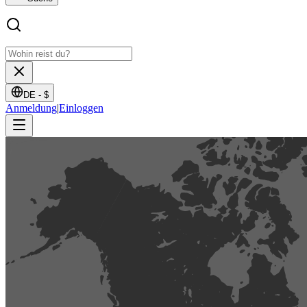
DE -
$
Anmeldung
|
Einloggen