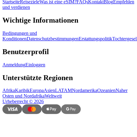
Startseite
Reiseziele
Was ist eine eSIM?
FAQs
Kontakt
Blog
Empfehlen
und verdienen
Wichtige Informationen
Bedingungen und
Konditionen
Datenschutzbestimmungen
Erstattungspolitik
Tochtergesel
Benutzerprofil
Anmeldung
Einloggen
Unterstützte Regionen
Afrika
Karibik
Europa
Asien
LATAM
Nordamerika
Ozeanien
Naher
Osten und Nordafrika
Weltweit
Urheberrecht
©
2026