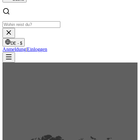
DE -
$
Anmeldung
|
Einloggen