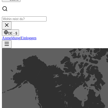
DE -
$
Anmeldung
|
Einloggen