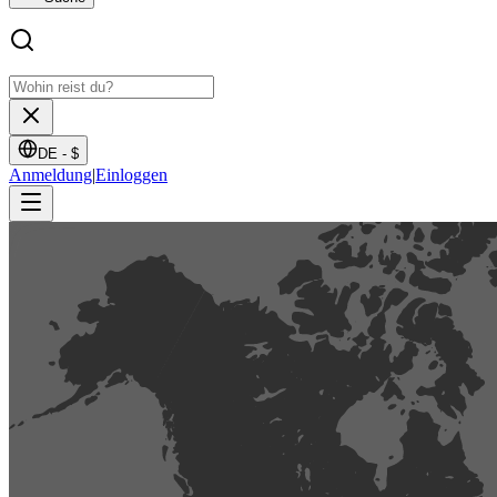
DE -
$
Anmeldung
|
Einloggen