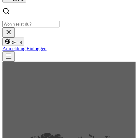
DE -
$
Anmeldung
|
Einloggen