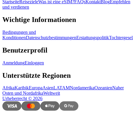
Startseite
Reiseziele
Was ist eine eSIM?
FAQs
Kontakt
Blog
Empfehlen
und verdienen
Wichtige Informationen
Bedingungen und
Konditionen
Datenschutzbestimmungen
Erstattungspolitik
Tochtergesel
Benutzerprofil
Anmeldung
Einloggen
Unterstützte Regionen
Afrika
Karibik
Europa
Asien
LATAM
Nordamerika
Ozeanien
Naher
Osten und Nordafrika
Weltweit
Urheberrecht
©
2026