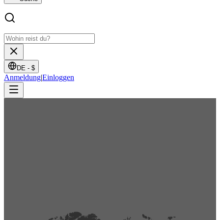
DE -
$
Anmeldung
|
Einloggen