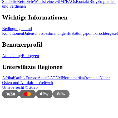
Startseite
Reiseziele
Was ist eine eSIM?
FAQs
Kontakt
Blog
Empfehlen
und verdienen
Wichtige Informationen
Bedingungen und
Konditionen
Datenschutzbestimmungen
Erstattungspolitik
Tochtergesel
Benutzerprofil
Anmeldung
Einloggen
Unterstützte Regionen
Afrika
Karibik
Europa
Asien
LATAM
Nordamerika
Ozeanien
Naher
Osten und Nordafrika
Weltweit
Urheberrecht
©
2026