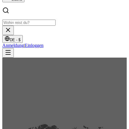
DE -
$
Anmeldung
|
Einloggen