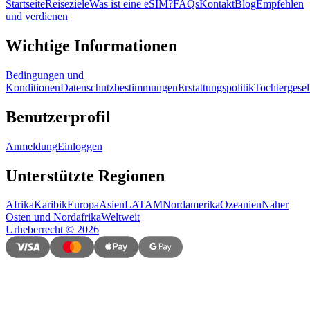
Startseite
Reiseziele
Was ist eine eSIM?
FAQs
Kontakt
Blog
Empfehlen
und verdienen
Wichtige Informationen
Bedingungen und
Konditionen
Datenschutzbestimmungen
Erstattungspolitik
Tochtergesel
Benutzerprofil
Anmeldung
Einloggen
Unterstützte Regionen
Afrika
Karibik
Europa
Asien
LATAM
Nordamerika
Ozeanien
Naher
Osten und Nordafrika
Weltweit
Urheberrecht
©
2026