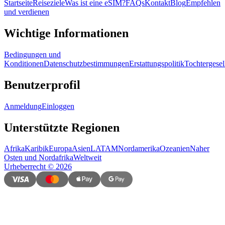
Startseite
Reiseziele
Was ist eine eSIM?
FAQs
Kontakt
Blog
Empfehlen
und verdienen
Wichtige Informationen
Bedingungen und
Konditionen
Datenschutzbestimmungen
Erstattungspolitik
Tochtergesel
Benutzerprofil
Anmeldung
Einloggen
Unterstützte Regionen
Afrika
Karibik
Europa
Asien
LATAM
Nordamerika
Ozeanien
Naher
Osten und Nordafrika
Weltweit
Urheberrecht
©
2026