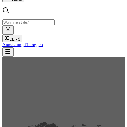
DE -
$
Anmeldung
|
Einloggen