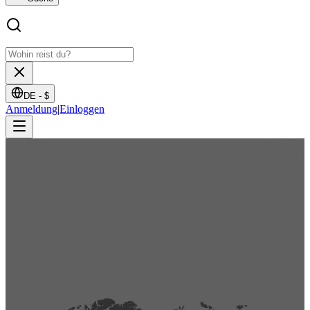
DE -
$
Anmeldung
|
Einloggen