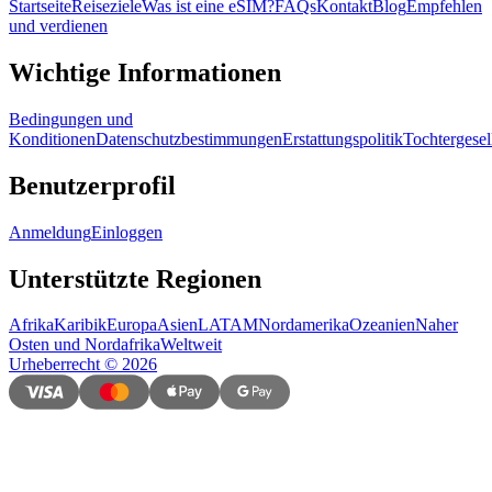
Startseite
Reiseziele
Was ist eine eSIM?
FAQs
Kontakt
Blog
Empfehlen
und verdienen
Wichtige Informationen
Bedingungen und
Konditionen
Datenschutzbestimmungen
Erstattungspolitik
Tochtergesel
Benutzerprofil
Anmeldung
Einloggen
Unterstützte Regionen
Afrika
Karibik
Europa
Asien
LATAM
Nordamerika
Ozeanien
Naher
Osten und Nordafrika
Weltweit
Urheberrecht
©
2026