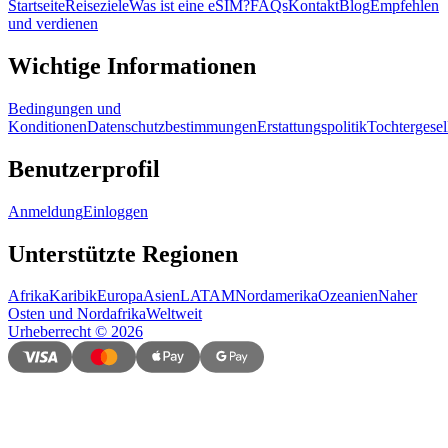
Startseite
Reiseziele
Was ist eine eSIM?
FAQs
Kontakt
Blog
Empfehlen
und verdienen
Wichtige Informationen
Bedingungen und
Konditionen
Datenschutzbestimmungen
Erstattungspolitik
Tochtergesel
Benutzerprofil
Anmeldung
Einloggen
Unterstützte Regionen
Afrika
Karibik
Europa
Asien
LATAM
Nordamerika
Ozeanien
Naher
Osten und Nordafrika
Weltweit
Urheberrecht
©
2026